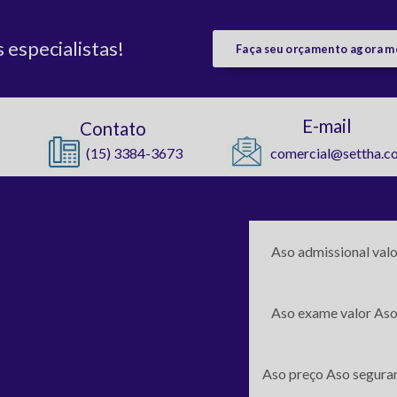
especialistas!
Faça seu orçamento agora 
E-mail
Contato
(15) 3384-3673
comercial@settha.c
Aso admissional valo
Aso exame valor
Aso
Aso preço
Aso seguran