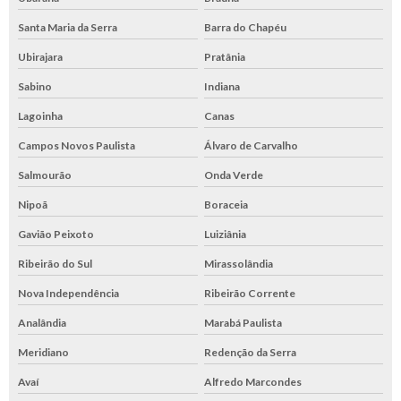
Santa Maria da Serra
Barra do Chapéu
Ubirajara
Pratânia
Sabino
Indiana
Lagoinha
Canas
Campos Novos Paulista
Álvaro de Carvalho
Salmourão
Onda Verde
Nipoã
Boraceia
Gavião Peixoto
Luiziânia
Ribeirão do Sul
Mirassolândia
Nova Independência
Ribeirão Corrente
Analândia
Marabá Paulista
Meridiano
Redenção da Serra
Avaí
Alfredo Marcondes