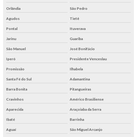
Orlândia
São Pedro
Agudos
Tietê
Pontal
Ituverava
Jarinu
Guariba
São Manuel
José Bonifácio
Iperó
Presidente Venceslau
Promissão
Ilhabela
Santa Fé do Sul
Adamantina
Barra Bonita
Pitangueiras
Cravinhos
Américo Brasiliense
Aparecida
Araçoiaba da Serra
Ibaté
Barrinha
Aguaí
São Miguel Arcanjo