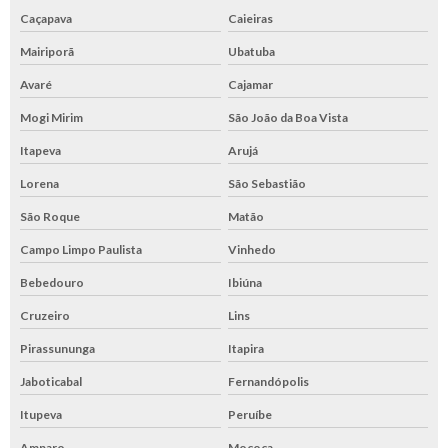
Caçapava
Caieiras
Mairiporã
Ubatuba
Avaré
Cajamar
Mogi Mirim
São João da Boa Vista
Itapeva
Arujá
Lorena
São Sebastião
São Roque
Matão
Campo Limpo Paulista
Vinhedo
Bebedouro
Ibiúna
Cruzeiro
Lins
Pirassununga
Itapira
Jaboticabal
Fernandópolis
Itupeva
Peruíbe
Amparo
Mococa