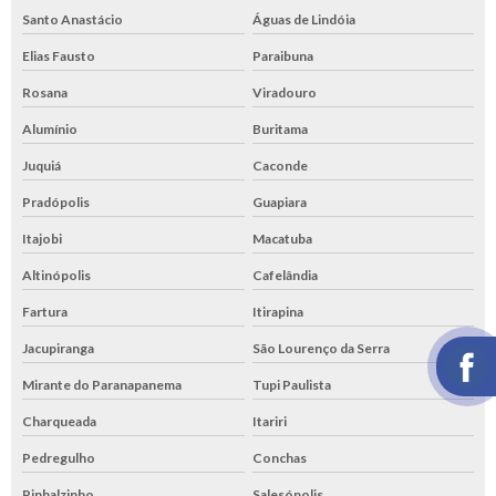
Santo Anastácio
Águas de Lindóia
Elias Fausto
Paraibuna
Rosana
Viradouro
Alumínio
Buritama
Juquiá
Caconde
Pradópolis
Guapiara
Itajobi
Macatuba
Altinópolis
Cafelândia
Fartura
Itirapina
Jacupiranga
São Lourenço da Serra
Mirante do Paranapanema
Tupi Paulista
Charqueada
Itariri
Pedregulho
Conchas
Pinhalzinho
Salesópolis