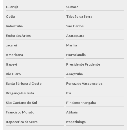
Guarujá
Sumaré
Cotia
Taboão da Serra
Indaiatuba
São Carlos
Embu das Artes
Araraquara
Jacareí
Marília
Americana
Hortolândia
Itapevi
Presidente Prudente
Rio Claro
Araçatuba
Santa Bárbara d'Oeste
Ferraz de Vasconcelos
Bragança Paulista
Itu
São Caetano do Sul
Pindamonhangaba
Francisco Morato
Atibaia
Itapecerica da Serra
Itapetininga