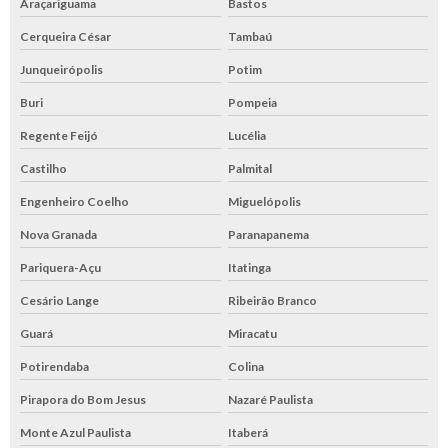
Araçariguama
Bastos
Cerqueira César
Tambaú
Junqueirópolis
Potim
Buri
Pompeia
Regente Feijó
Lucélia
Castilho
Palmital
Engenheiro Coelho
Miguelópolis
Nova Granada
Paranapanema
Pariquera-Açu
Itatinga
Cesário Lange
Ribeirão Branco
Guará
Miracatu
Potirendaba
Colina
Pirapora do Bom Jesus
Nazaré Paulista
Monte Azul Paulista
Itaberá