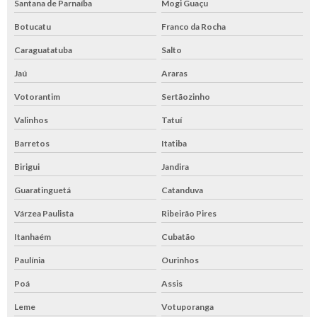
Santana de Parnaíba
Mogi Guaçu
Botucatu
Franco da Rocha
Caraguatatuba
Salto
Jaú
Araras
Votorantim
Sertãozinho
Valinhos
Tatuí
Barretos
Itatiba
Birigui
Jandira
Guaratinguetá
Catanduva
Várzea Paulista
Ribeirão Pires
Itanhaém
Cubatão
Paulínia
Ourinhos
Poá
Assis
Leme
Votuporanga