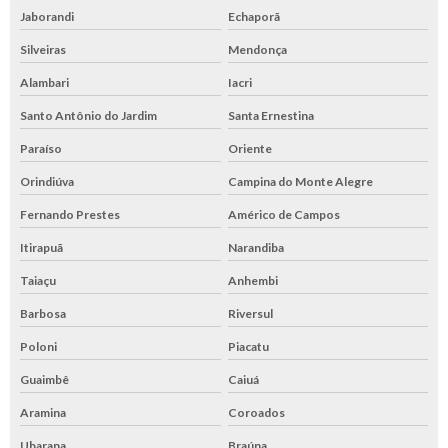
Jaborandi
Echaporã
Silveiras
Mendonça
Alambari
Iacri
Santo Antônio do Jardim
Santa Ernestina
Paraíso
Oriente
Orindiúva
Campina do Monte Alegre
Fernando Prestes
Américo de Campos
Itirapuã
Narandiba
Taiaçu
Anhembi
Barbosa
Riversul
Poloni
Piacatu
Guaimbê
Caiuá
Aramina
Coroados
Ubarana
Braúna