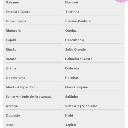
Bálsamo
Dumont
Estrela d'Oeste
Torrinha
Nova Europa
Cristais Paulista
Rinópolis
Queluz
Cajobi
Herculândia
Rincão
Salto Grande
Rafard
Palmeira d'Oeste
Urânia
Dobrada
Cosmorama
Pereiras
Monte Alegre do Sul
Nova Campina
Santo Antônio do Aracanguá
Saltinho
Arealva
Vista Alegre do Alto
Dourado
Itobi
Iaras
Tapiraí