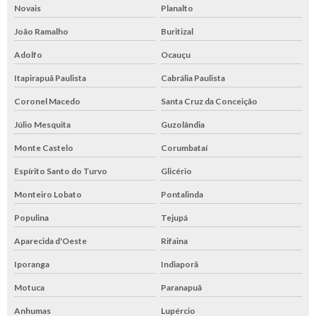
Novais
Planalto
João Ramalho
Buritizal
Adolfo
Ocauçu
Itapirapuã Paulista
Cabrália Paulista
Coronel Macedo
Santa Cruz da Conceição
Júlio Mesquita
Guzolândia
Monte Castelo
Corumbataí
Espírito Santo do Turvo
Glicério
Monteiro Lobato
Pontalinda
Populina
Tejupá
Aparecida d'Oeste
Rifaina
Iporanga
Indiaporã
Motuca
Paranapuã
Anhumas
Lupércio