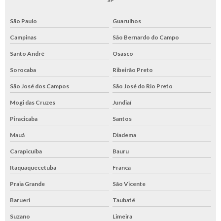
São Paulo
Guarulhos
Campinas
São Bernardo do Campo
Santo André
Osasco
Sorocaba
Ribeirão Preto
São José dos Campos
São José do Rio Preto
Mogi das Cruzes
Jundiaí
Piracicaba
Santos
Mauá
Diadema
Carapicuíba
Bauru
Itaquaquecetuba
Franca
Praia Grande
São Vicente
Barueri
Taubaté
Suzano
Limeira