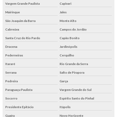
Vargem Grande Paulista
Capivari
Mairinque
Jales
São Joaquim da Barra
Monte Alto
Cabreúva
Campos do Jordão
Santa Cruz do Rio Pardo
Capão Bonito
Dracena
Jardinópolis
Pederneiras
Cerquilho
Itararé
Rio Grande da Serra
Serrana
Salto de Pirapora
Pedreira
Garça
Paraguaçu Paulista
Vargem Grande do Sul
Socorro
Espírito Santo do Pinhal
Presidente Epitácio
Itápolis
Guaíra
Novo Horizonte