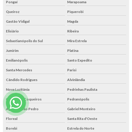
Pongaí
Marapoama
Queiroz
Piquerobi
Gastão Vidigal
Magda
Elisiário
Ribeira
Sebastianópolis do Sul
Mira Estrela
Jumirim
Platina
Emilianópolis
Santo Expedito
Santa Mercedes
Parisi
Cândido Rodrigues
Alvinlândia
Nova Luzitânia
Pedrinhas Paulista
Cássia dos Coqueiros
Pedranópolis
Águas de São Pedro
Gabriel Monteiro
Floreal
Santa Rita d'Oeste
Borebi
Estrela do Norte