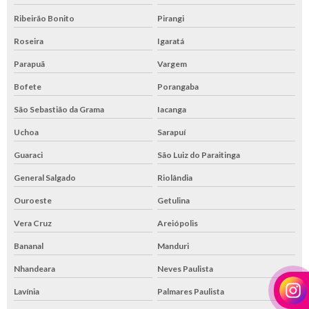
Ribeirão Bonito
Pirangi
Roseira
Igaratá
Parapuã
Vargem
Bofete
Porangaba
São Sebastião da Grama
Iacanga
Uchoa
Sarapuí
Guaraci
São Luiz do Paraitinga
General Salgado
Riolândia
Ouroeste
Getulina
Vera Cruz
Areiópolis
Bananal
Manduri
Nhandeara
Neves Paulista
Lavínia
Palmares Paulista