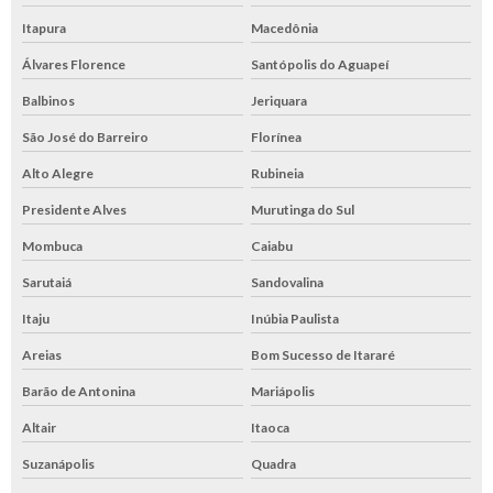
Itapura
Macedônia
Álvares Florence
Santópolis do Aguapeí
Balbinos
Jeriquara
São José do Barreiro
Florínea
Alto Alegre
Rubineia
Presidente Alves
Murutinga do Sul
Mombuca
Caiabu
Sarutaiá
Sandovalina
Itaju
Inúbia Paulista
Areias
Bom Sucesso de Itararé
Barão de Antonina
Mariápolis
Altair
Itaoca
Suzanápolis
Quadra