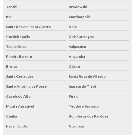
Tanabi
Brodowski
Itaí
Martinópolis
Santa Rita do Passa Quatro
Apiaí
Cordeirópolis
Dois Córregos
Taquarituba
Valparaíso
Pereira Barreto
Angatuba
Brotas
Cajuru
Santa Gertrudes
Santa Rosa de Viterbo
Santo Antônio de Posse
Igaraçu do Tietê
Capela do Alto
Pirajuí
Monte Aprazível
Teodoro Sampaio
Cunha
Bom Jesus dos Perdões
Iracemápolis
Guapiaçu