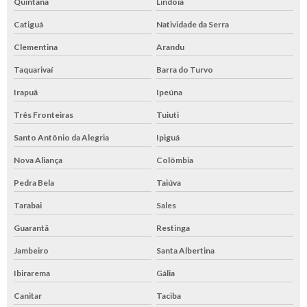
Quintana
Lindoia
Catiguá
Natividade da Serra
Clementina
Arandu
Taquarivaí
Barra do Turvo
Irapuã
Ipeúna
Três Fronteiras
Tuiuti
Santo Antônio da Alegria
Ipiguá
Nova Aliança
Colômbia
Pedra Bela
Taiúva
Tarabai
Sales
Guarantã
Restinga
Jambeiro
Santa Albertina
Ibirarema
Gália
Canitar
Taciba