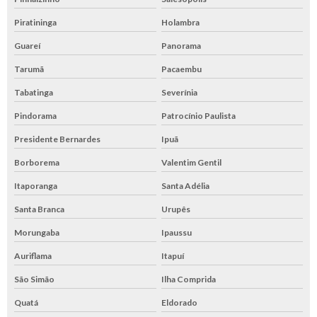
Piratininga
Holambra
Guareí
Panorama
Tarumã
Pacaembu
Tabatinga
Severínia
Pindorama
Patrocínio Paulista
Presidente Bernardes
Ipuã
Borborema
Valentim Gentil
Itaporanga
Santa Adélia
Santa Branca
Urupês
Morungaba
Ipaussu
Auriflama
Itapuí
São Simão
Ilha Comprida
Quatá
Eldorado