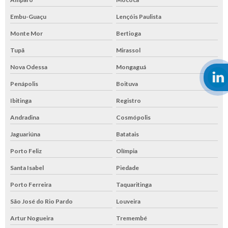
Embu-Guaçu
Lençóis Paulista
Monte Mor
Bertioga
Tupã
Mirassol
Nova Odessa
Mongaguá
Penápolis
Boituva
Ibitinga
Registro
Andradina
Cosmópolis
Jaguariúna
Batatais
Porto Feliz
Olímpia
Santa Isabel
Piedade
Porto Ferreira
Taquaritinga
São José do Rio Pardo
Louveira
Artur Nogueira
Tremembé