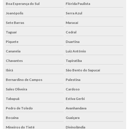
Boa Esperança do Sul
Flórida Paulista
Joanópolis
Serra Azul
Sete Barras
Maracaí
Taguaí
Cedral
Piquete
Duartina
Cananéia
Luiz Antônio
Chavantes
Tapiratiba
Ibirá
São Bento do Sapucaí
Bernardino de Campos
Palestina
Sales Oliveira
Cardoso
Tabapuã
Estiva Gerbi
Pedro de Toledo
Avanhandava
Bocaina
Guaiçara
Mineiros do Tietê
Divinolândia