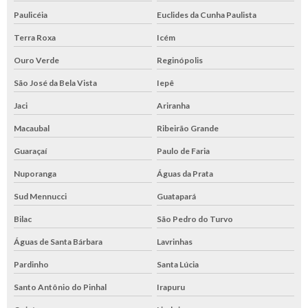
Paulicéia
Euclides da Cunha Paulista
Terra Roxa
Icém
Ouro Verde
Reginópolis
São José da Bela Vista
Iepê
Jaci
Ariranha
Macaubal
Ribeirão Grande
Guaraçaí
Paulo de Faria
Nuporanga
Águas da Prata
Sud Mennucci
Guatapará
Bilac
São Pedro do Turvo
Águas de Santa Bárbara
Lavrinhas
Pardinho
Santa Lúcia
Santo Antônio do Pinhal
Irapuru