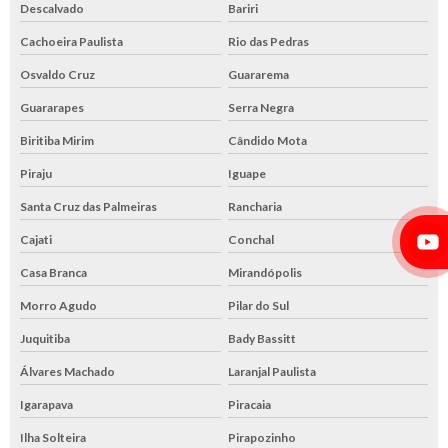
Descalvado
Bariri
Cachoeira Paulista
Rio das Pedras
Osvaldo Cruz
Guararema
Guararapes
Serra Negra
Biritiba Mirim
Cândido Mota
Piraju
Iguape
Santa Cruz das Palmeiras
Rancharia
Cajati
Conchal
Casa Branca
Mirandópolis
Morro Agudo
Pilar do Sul
Juquitiba
Bady Bassitt
Álvares Machado
Laranjal Paulista
Igarapava
Piracaia
Ilha Solteira
Pirapozinho