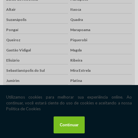
Altair
Itaoca
Suzanápolis
Quadra
Pongaí
Marapoama
Queiroz
Piquerobi
Gastão Vidigal
Magda
Elisiário
Ribeira
Sebastianópolis do Sul
Mira Estrela
Jumirim
Platina
Emilianópolis
Santo Expedito
Santa Mercedes
Parisi
Cândido Rodrigues
Alvinlândia
Nova Luzitânia
Pedrinhas Paulista
Cássia dos Coqueiros
Pedranópolis