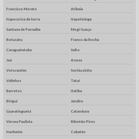
Francisco Morato
Atibaia
Itapecerica da Serra
Itapetininga
Santana de Parnaíba
Mogi Guaçu
Botucatu
Franco da Rocha
Caraguatatuba
Salto
Jaú
Araras
Votorantim
Sertãozinho
Valinhos
Tatuí
Barretos
Itatiba
Birigui
Jandira
Guaratinguetá
Catanduva
Várzea Paulista
Ribeirão Pires
Itanhaém
Cubatão