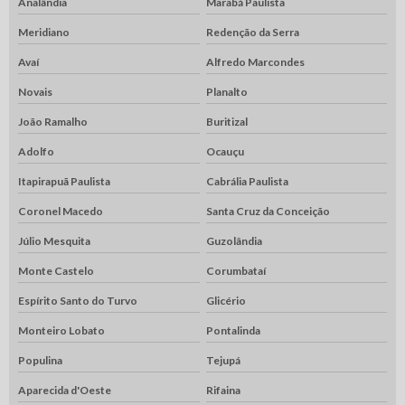
Analândia
Marabá Paulista
Meridiano
Redenção da Serra
Avaí
Alfredo Marcondes
Novais
Planalto
João Ramalho
Buritizal
Adolfo
Ocauçu
Itapirapuã Paulista
Cabrália Paulista
Coronel Macedo
Santa Cruz da Conceição
Júlio Mesquita
Guzolândia
Monte Castelo
Corumbataí
Espírito Santo do Turvo
Glicério
Monteiro Lobato
Pontalinda
Populina
Tejupá
Aparecida d'Oeste
Rifaina