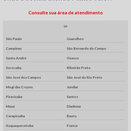
Consulte sua área de atendimento
SP
São Paulo
Guarulhos
Campinas
São Bernardo do Campo
Santo André
Osasco
Sorocaba
Ribeirão Preto
São José dos Campos
São José do Rio Preto
Mogi das Cruzes
Jundiaí
Piracicaba
Santos
Mauá
Diadema
Carapicuíba
Bauru
Itaquaquecetuba
Franca