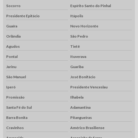
Socorro
Espírito Santo do Pinhal
Presidente Epitácio
Itápolis
Guaíra
Novo Horizonte
Orlândia
São Pedro
Agudos
Tietê
Pontal
Ituverava
Jarinu
Guariba
São Manuel
José Bonifácio
Iperó
Presidente Venceslau
Promissão
Ilhabela
Santa Fé do Sul
Adamantina
Barra Bonita
Pitangueiras
Cravinhos
Américo Brasiliense
Aparecida
Araçoiaba da Serra