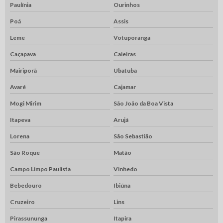
Paulínia
Ourinhos
Poá
Assis
Leme
Votuporanga
Caçapava
Caieiras
Mairiporã
Ubatuba
Avaré
Cajamar
Mogi Mirim
São João da Boa Vista
Itapeva
Arujá
Lorena
São Sebastião
São Roque
Matão
Campo Limpo Paulista
Vinhedo
Bebedouro
Ibiúna
Cruzeiro
Lins
Pirassununga
Itapira