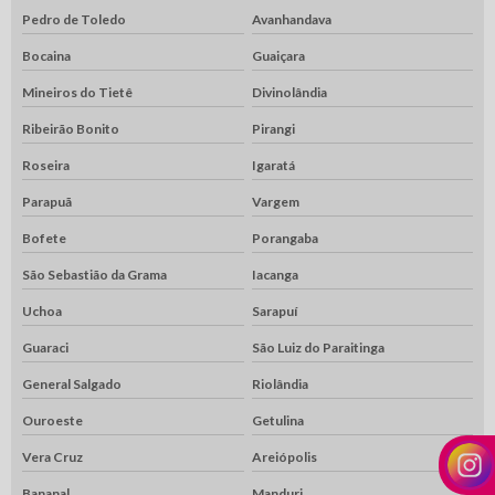
Pedro de Toledo
Avanhandava
Bocaina
Guaiçara
Mineiros do Tietê
Divinolândia
Ribeirão Bonito
Pirangi
Roseira
Igaratá
Parapuã
Vargem
Bofete
Porangaba
São Sebastião da Grama
Iacanga
Uchoa
Sarapuí
Guaraci
São Luiz do Paraitinga
General Salgado
Riolândia
Ouroeste
Getulina
Vera Cruz
Areiópolis
Bananal
Manduri