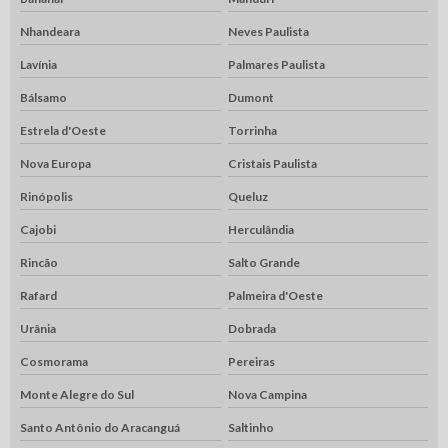
Nhandeara
Neves Paulista
Lavínia
Palmares Paulista
Bálsamo
Dumont
Estrela d'Oeste
Torrinha
Nova Europa
Cristais Paulista
Rinópolis
Queluz
Cajobi
Herculândia
Rincão
Salto Grande
Rafard
Palmeira d'Oeste
Urânia
Dobrada
Cosmorama
Pereiras
Monte Alegre do Sul
Nova Campina
Santo Antônio do Aracanguá
Saltinho