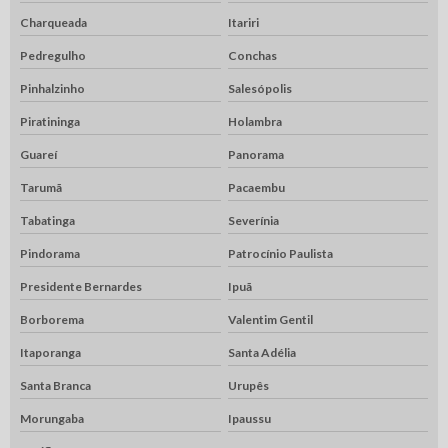
Charqueada
Itariri
Pedregulho
Conchas
Pinhalzinho
Salesópolis
Piratininga
Holambra
Guareí
Panorama
Tarumã
Pacaembu
Tabatinga
Severínia
Pindorama
Patrocínio Paulista
Presidente Bernardes
Ipuã
Borborema
Valentim Gentil
Itaporanga
Santa Adélia
Santa Branca
Urupês
Morungaba
Ipaussu