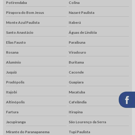
Potirendaba
Colina
Pirapora do Bom Jesus
Nazaré Paulista
Monte Azul Paulista
Itaberá
Santo Anastácio
Águas de Lindóia
Elias Fausto
Paraibuna
Rosana
Viradouro
Alumínio
Buritama
Juquiá
Caconde
Pradópolis
Guapiara
Itajobi
Macatuba
Altinópolis
Cafelândia
Fartura
Itirapina
Jacupiranga
São Lourenço da Serra
Mirante do Paranapanema
Tupi Paulista