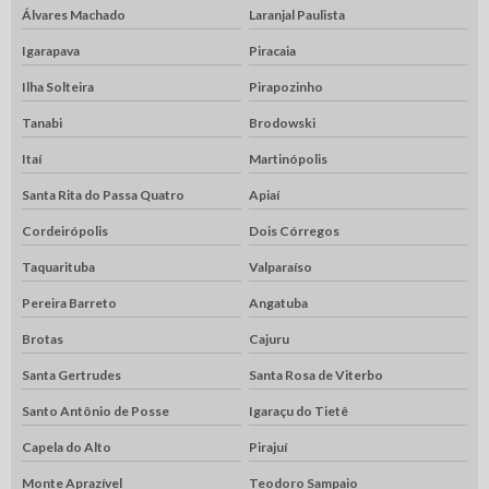
Álvares Machado
Laranjal Paulista
Igarapava
Piracaia
Ilha Solteira
Pirapozinho
Tanabi
Brodowski
Itaí
Martinópolis
Santa Rita do Passa Quatro
Apiaí
Cordeirópolis
Dois Córregos
Taquarituba
Valparaíso
Pereira Barreto
Angatuba
Brotas
Cajuru
Santa Gertrudes
Santa Rosa de Viterbo
Santo Antônio de Posse
Igaraçu do Tietê
Capela do Alto
Pirajuí
Monte Aprazível
Teodoro Sampaio