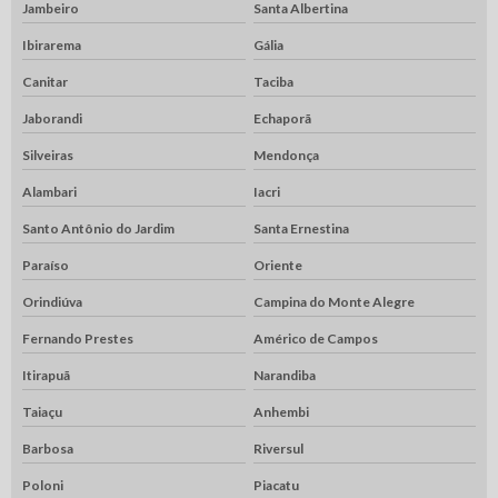
Jambeiro
Santa Albertina
Ibirarema
Gália
Canitar
Taciba
Jaborandi
Echaporã
Silveiras
Mendonça
Alambari
Iacri
Santo Antônio do Jardim
Santa Ernestina
Paraíso
Oriente
Orindiúva
Campina do Monte Alegre
Fernando Prestes
Américo de Campos
Itirapuã
Narandiba
Taiaçu
Anhembi
Barbosa
Riversul
Poloni
Piacatu