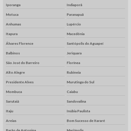
Iporanga
Indiaporã
Motuca
Paranapuã
Anhumas
Lupércio
Itapura
Macedônia
Álvares Florence
Santópolis do Aguapeí
Balbinos
Jeriquara
São José do Barreiro
Florínea
Alto Alegre
Rubineia
Presidente Alves
Murutinga do Sul
Mombuca
Caiabu
Sarutaiá
Sandovalina
Itaju
Inúbia Paulista
Areias
Bom Sucesso de Itararé
Barão de Antonina
Mariápolis