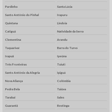
Pardinho
Santa Lúcia
Santo Antônio do Pinhal
Irapuru
Quintana
Lindoia
Catiguá
Natividade da Serra
Clementina
Arandu
Taquarivaí
Barra do Turvo
Irapuã
Ipeúna
Três Fronteiras
Tuiuti
Santo Antônio da Alegria
Ipiguá
Nova Aliança
Colômbia
Pedra Bela
Taiúva
Tarabai
Sales
Guarantã
Restinga