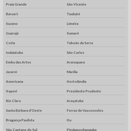
Praia Grande
São Vicente
Barueri
Taubaté
Suzano
Limeira
Guarujá
Sumaré
Cotia
Taboão da Serra
Indaiatuba
São Carlos
Embu das Artes
Araraquara
Jacareí
Marília
Americana
Hortolândia
Itapevi
Presidente Prudente
Rio Claro
Araçatuba
Santa Bárbara d'Oeste
Ferraz de Vasconcelos
Bragança Paulista
Itu
São Caetano do Sul
Pindamonhangaba