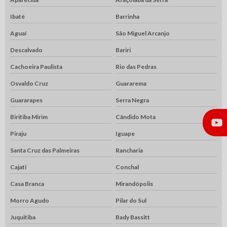
Ibaté
Barrinha
Aguaí
São Miguel Arcanjo
Descalvado
Bariri
Cachoeira Paulista
Rio das Pedras
Osvaldo Cruz
Guararema
Guararapes
Serra Negra
Biritiba Mirim
Cândido Mota
Piraju
Iguape
Santa Cruz das Palmeiras
Rancharia
Cajati
Conchal
Casa Branca
Mirandópolis
Morro Agudo
Pilar do Sul
Juquitiba
Bady Bassitt