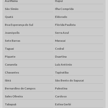
Auriflama
Itapuí
São Simão
Ilha Comprida
Quatá
Eldorado
Boa Esperança do Sul
Flórida Paulista
Joanópolis
Serra Azul
Sete Barras
Maracaí
Taguaí
Cedral
Piquete
Duartina
Cananéia
Luiz Antônio
Chavantes
Tapiratiba
Ibirá
São Bento do Sapucaí
Bernardino de Campos
Palestina
Sales Oliveira
Cardoso
Tabapuã
Estiva Gerbi