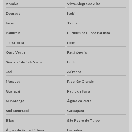
Arealva
Vista Alegre do Alto
Dourado
Itobi
Iaras
Tapiraí
Paulicéia
Euclides da Cunha Paulista
Terra Roxa
Icém
Ouro Verde
Reginópolis
São José da Bela Vista
Iepê
Jaci
Ariranha
Macaubal
Ribeirão Grande
Guaraçaí
Paulo de Faria
Nuporanga
Águas da Prata
Sud Mennucci
Guatapará
Bilac
São Pedro do Turvo
Águas de Santa Bárbara
Lavrinhas