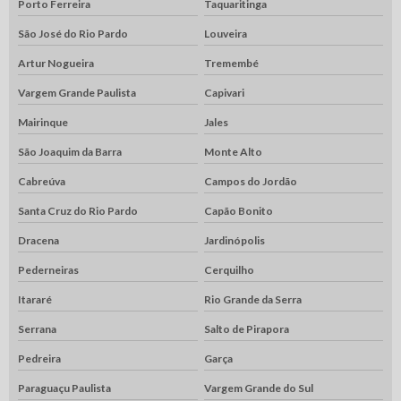
Porto Ferreira
Taquaritinga
São José do Rio Pardo
Louveira
Artur Nogueira
Tremembé
Vargem Grande Paulista
Capivari
Mairinque
Jales
São Joaquim da Barra
Monte Alto
Cabreúva
Campos do Jordão
Santa Cruz do Rio Pardo
Capão Bonito
Dracena
Jardinópolis
Pederneiras
Cerquilho
Itararé
Rio Grande da Serra
Serrana
Salto de Pirapora
Pedreira
Garça
Paraguaçu Paulista
Vargem Grande do Sul