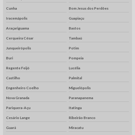
Cunha
Bom Jesus dos Perdões
Iracemápolis
Guapiaçu
Araçariguama
Bastos
Cerqueira César
Tambaú
Junqueirópolis
Potim
Buri
Pompeia
Regente Feijó
Lucélia
Castilho
Palmital
Engenheiro Coelho
Miguelópolis
Nova Granada
Paranapanema
Pariquera-Açu
Itatinga
Cesário Lange
Ribeirão Branco
Guará
Miracatu