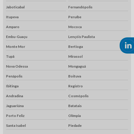
Jaboticabal
Fernandópolis
Itupeva
Peruíbe
Amparo
Mococa
Embu-Guaçu
Lençóis Paulista
Monte Mor
Bertioga
Tupã
Mirassol
Nova Odessa
Mongaguá
Penápolis
Boituva
Ibitinga
Registro
Andradina
Cosmópolis
Jaguariúna
Batatais
Porto Feliz
Olímpia
Santa Isabel
Piedade