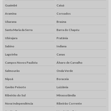
Guaimbê
Caiuá
Aramina
Coroados
Ubarana
Braúna
Santa Maria da Serra
Barra do Chapéu
Ubirajara
Pratânia
Sabino
Indiana
Lagoinha
Canas
Campos Novos Paulista
Álvaro de Carvalho
Salmourão
Onda Verde
Nipoã
Boraceia
Gavião Peixoto
Luiziânia
Ribeirão do Sul
Mirassolândia
Nova Independência
Ribeirão Corrente